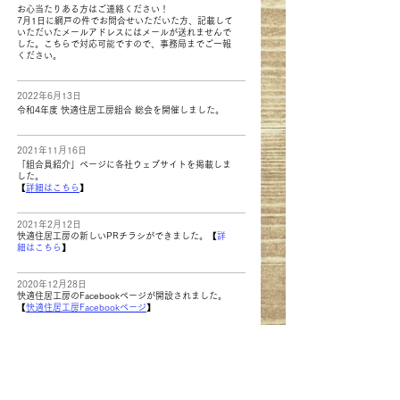
お心当たりある方はご連絡ください！
7月1日に網戸の件でお問合せいただいた方、記載して
いただいたメールアドレスにはメールが送れませんで
した。こちらで対応可能ですので、事務局までご一報
ください。
2022年6月13日
令和4年度 快適住居工房組合 総会を開催しました。
2021年11月16日
「組合員紹介」ページに各社ウェブサイトを掲載しま
した。
​【
詳細はこちら
】
2021年2月12日
快適住居工房の新しいPRチラシができました。【
詳
細はこちら
】
2020年12月28日
快適住居工房のFacebookページが開設されました。
​【
快適住居工房Facebookページ
】
2020年12月25日
12月25日付山梨日日新聞に快適住居工房ホームペー
ジの紹介記事が掲載されました。