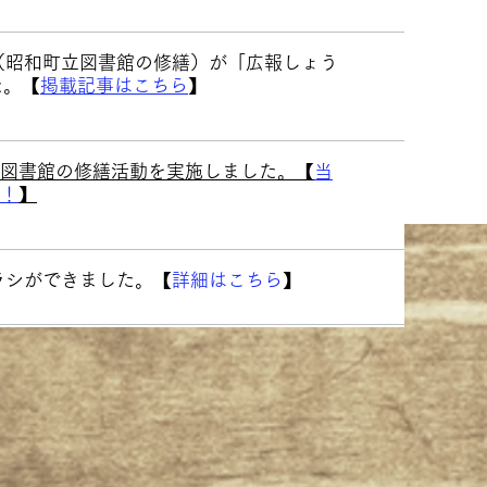
（​昭和町立図書館の修繕）が「広報しょう
た。【
掲載記事はこちら
】
立図書館の修繕活動を実施しました。【
当
！
】
ラシができました。【
詳細はこちら
】