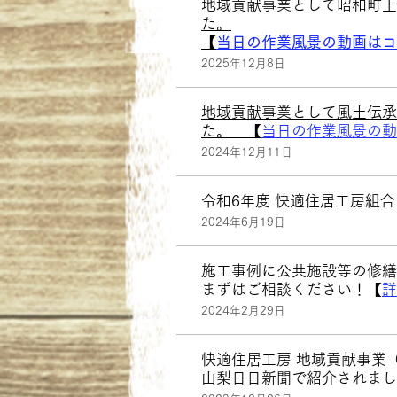
​地域貢献事業として昭和町
た。
【
当日の作業風景の動画はコ
2025
年12月8日
​地域貢献事業として風土伝
た。 【
当日の作業風景の動
2024年12月11日
令和6年度 快適住居工房組合
2024年6月19日
施工事例に公共施設等の修繕
まずはご相談ください！【
詳
2024年2月29日
快適住居工房 地域貢献事業（
山梨日日新聞で紹介されまし