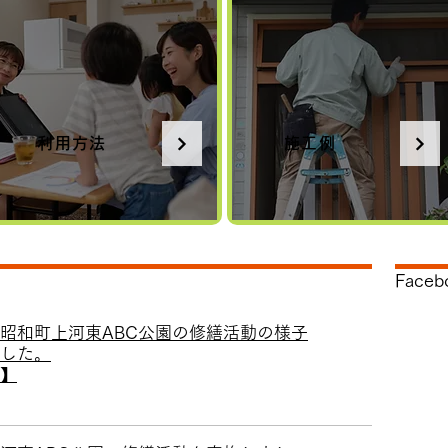
利用方法
施工例
Faceb
、昭和町上河東ABC公園の修繕活動の様子
した。
】